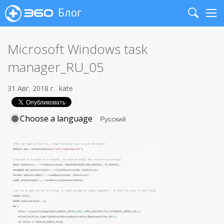
Блог
Search
Me
Microsoft Windows task
manager_RU_05
31 Авг. 2018 г.
kate
Choose a language