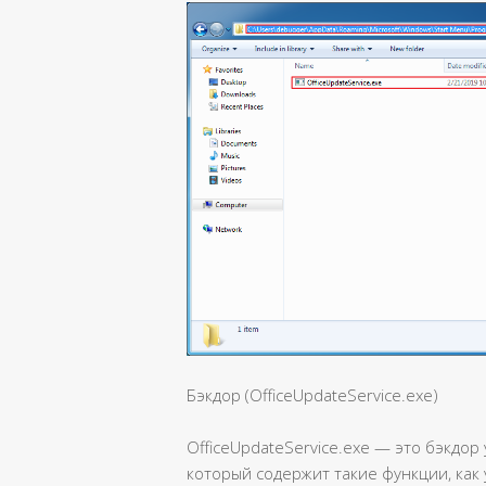
Бэкдор (OfficeUpdateService.exe)
OfficeUpdateService.exe — это бэкдор
который содержит такие функции, как