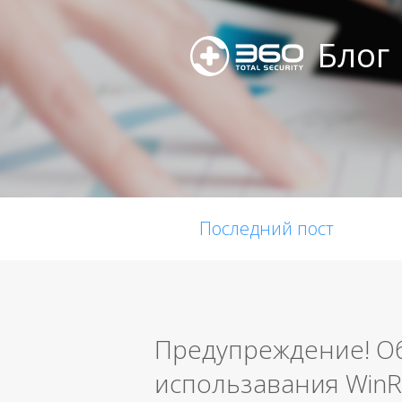
Блог
Последний пост
Предупреждение! О
использавания Win