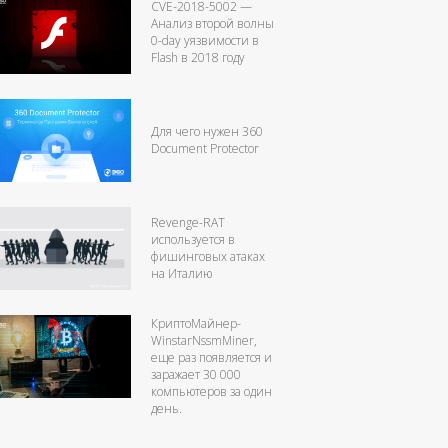
CVE-2018-5002 —
Анализ второй волны
0-day уязвимости в
Flash в 2018 году
Для чего нужен 360
Document Protector
Revenge-RAT
используется в
фишинговых атаках
на Италию
КриптоМайнер-
WinstarNssmMiner,
еще раз появляется и
заражает 30 000
компьютеров за один
день.