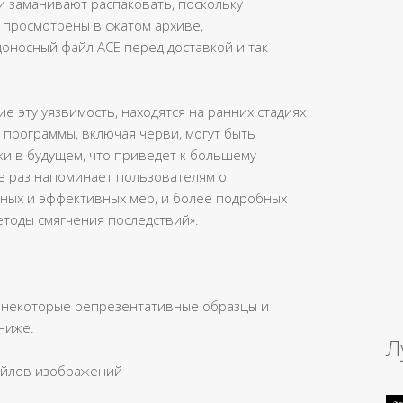
 заманивают распаковать, поскольку
просмотрены в сжатом архиве,
носный файл ACE перед доставкой и так
е эту уязвимость, находятся на ранних стадиях
 программы, включая черви, могут быть
ки в будущем, что приведет к большему
е раз напоминает пользователям о
ных и эффективных мер, и более подробных
тоды смягчения последствий».
л некоторые репрезентативные образцы и
ниже.
Л
айлов изображений