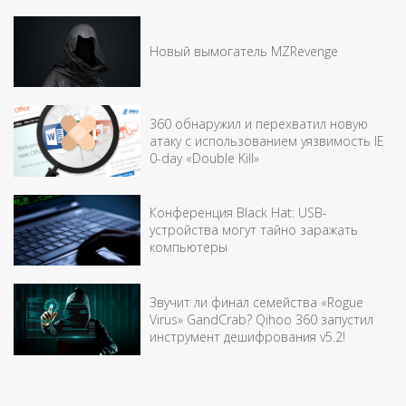
Новый вымогатель MZRevenge
360 обнаружил и перехватил новую
атаку с использованием уязвимость IE
0-day «Double Kill»
Конференция Black Hat: USB-
устройства могут тайно заражать
компьютеры
Звучит ли финал семейства «Rogue
Virus» GandCrab? Qihoo 360 запустил
инструмент дешифрования v5.2!