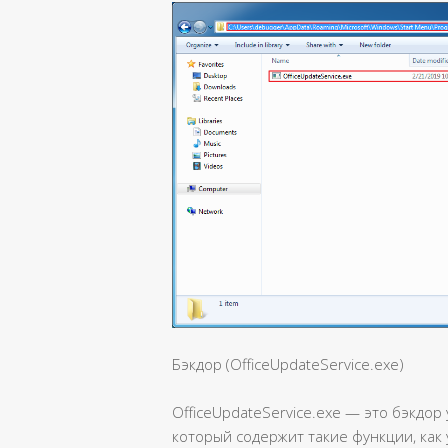
Бэкдор (OfficeUpdateService.exe)
OfficeUpdateService.exe — это бэкдор
который содержит такие функции, как