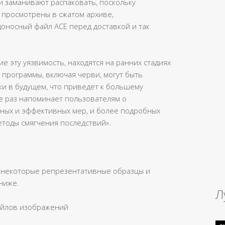
 заманивают распаковать, поскольку
просмотрены в сжатом архиве,
носный файл ACE перед доставкой и так
е эту уязвимость, находятся на ранних стадиях
 программы, включая черви, могут быть
ки в будущем, что приведет к большему
е раз напоминает пользователям о
ных и эффективных мер, и более подробных
тоды смягчения последствий».
л некоторые репрезентативные образцы и
ниже.
Л
айлов изображений