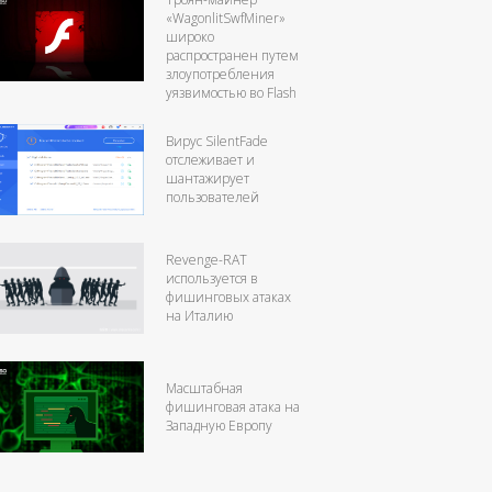
«WagonlitSwfMiner»
широко
распространен путем
злоупотребления
уязвимостью во Flash
Вирус SilentFade
отслеживает и
шантажирует
пользователей
Revenge-RAT
используется в
фишинговых атаках
на Италию
Масштабная
фишинговая атака на
Западную Европу