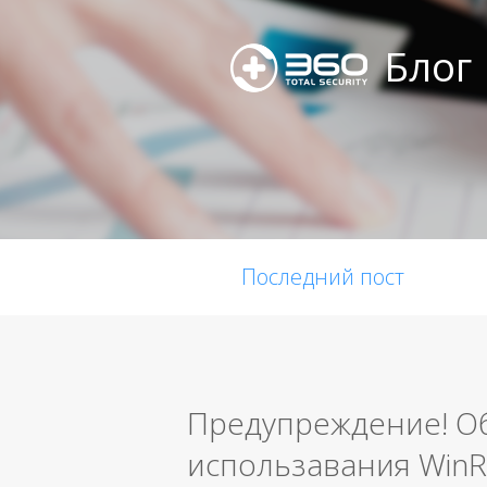
Блог
Последний пост
Предупреждение! О
использавания Win