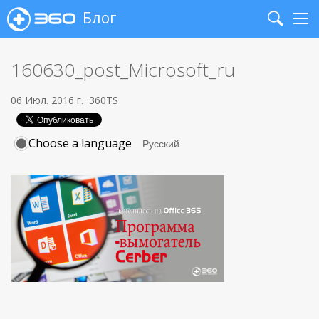
Блог
Search
Me
160630_post_Microsoft_ru
06 Июл. 2016 г.
360TS
Choose a language