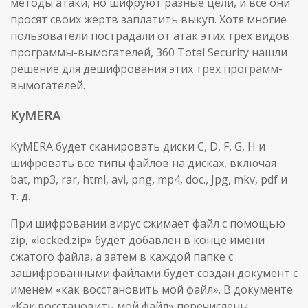
методы атаки, но шифруют разные цели, и все они
просят своих жертв заплатить выкуп. Хотя многие
пользователи пострадали от атак этих трех видов
программы-вымогателей, 360 Total Security нашли
решение для дешифрования этих трех программ-
вымогателей.
KyMERA
KyMERA будет сканировать диски C, D, F, G, H и
шифровать все типы файлов на дисках, включая
bat, mp3, rar, html, avi, png, mp4, doc., Jpg, mkv, pdf и
т. д.
При шифровании вирус сжимает файл с помощью
zip, «locked.zip» будет добавлен в конце имени
сжатого файла, а затем в каждой папке с
зашифрованными файлами будет создан документ с
именем «как восстановить мой файл». В документе
«Как восстановить мой файл» перечислены