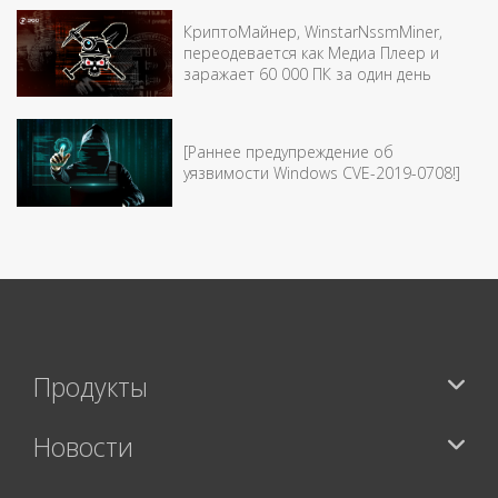
КриптоМайнер, WinstarNssmMiner,
переодевается как Медиа Плеер и
заражает 60 000 ПК за один день
[Раннее предупреждение об
уязвимости Windows CVE-2019-0708!]
Продукты
Новости