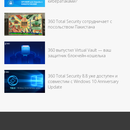
кибератаками?
360 Total Security сотрудничает с
посольством Пакистана
360 выпустил Virtual Vault — ваш
защитник блокчейн-кошелька
360 Total Security 8.8 уже доступен и
совместим с Windows 10 Anniversary
Update