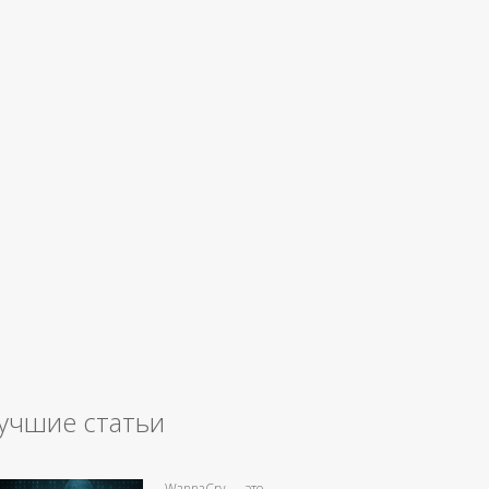
учшие статьи
WannaCry — это