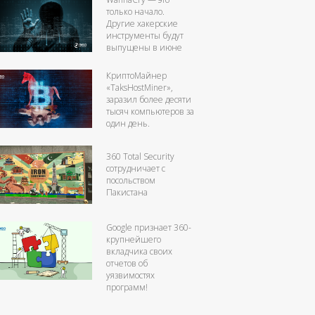
только начало.
Другие хакерские
инструменты будут
выпущены в июне
КриптоМайнер
«TaksHostMiner»,
заразил более десяти
тысяч компьютеров за
один день.
360 Total Security
сотрудничает с
посольством
Пакистана
Google признает 360-
крупнейшего
вкладчика своих
отчетов об
уязвимостях
программ!