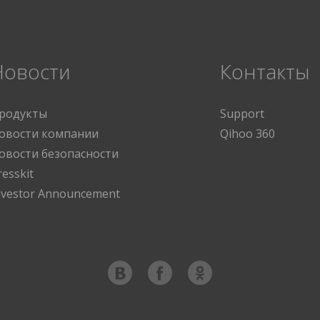
Новости
Контакты
родукты
Support
овости компании
Qihoo 360
овости безопасности
resskit
nvestor Announcement