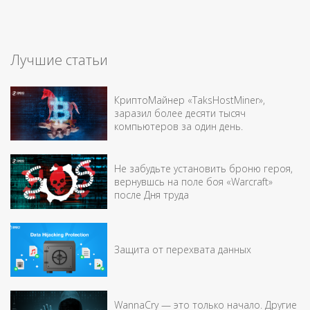
Лучшие статьи
КриптоМайнер «TaksHostMiner»,
заразил более десяти тысяч
компьютеров за один день.
Не забудьте установить броню героя,
вернувшсь на поле боя «Warcraft»
после Дня труда
Защита от перехвата данных
WannaCry — это только начало. Другие