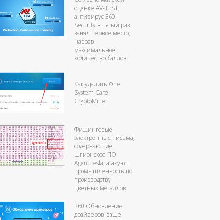
оценке AV-TEST,
антивирус 360
Security в пятый раз
занял первое место,
набрав
максимальное
количество баллов
Как удалить One
System Care
CryptoMiner
Фишинговые
электронные письма,
содержающие
шпионское ПО
AgentTesla, атакуют
промышленность по
производству
цветных металлов
360 Обновление
драйверов-ваше