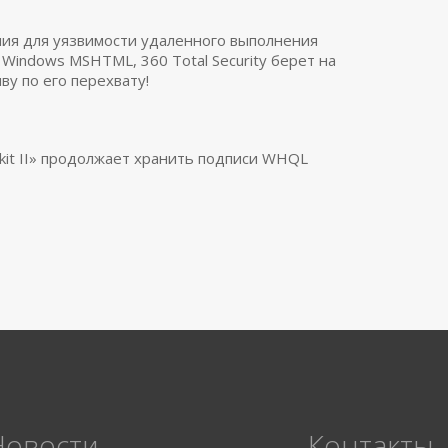
ия для уязвимости удаленного выполнения
t Windows MSHTML, 360 Total Security берет на
ву по его перехвату!
otkit II» продолжает хранить подписи WHQL
Новости
Контакты