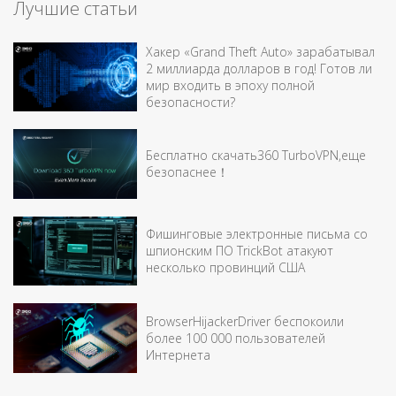
Лучшие статьи
Хакер «Grand Theft Auto» зарабатывал
2 миллиарда долларов в год! Готов ли
мир входить в эпоху полной
безопасности?
Бесплатно скачать360 TurboVPN,еще
безопаснее！
Фишинговые электронные письма со
шпионским ПО TrickBot атакуют
несколько провинций США
BrowserHijackerDriver беспокоили
более 100 000 пользователей
Интернета