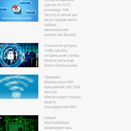
оценке AV-TEST,
антивирус 360
Security в пятый раз
занял первое место,
набрав
максимальное
количество баллов
3 внешних ресурса,
чтобы сделать
сегодняшние службы
безопасности еще
более безопасными.
Проверка
безопасности WiFi
программой 360 Total
Security
обеспечивает полную
защиту
пользователям WiFi
Новый
КриптоМайнер
захватывает ваш