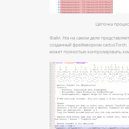
Цепочка проце
Файл .hta на самом деле представляе
созданный фреймворком cactusTorch.
может полностью контролировать ко