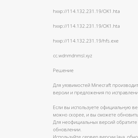
hxxp://114.132.231.19/OK1.hta
hxxp://114.132.231.19/OK1.hta
hxxp://114.132.231.19/hfs.exe
cc.wdnmdnmsl.xyz
Решение
Для уязвимостей Minecraft производ
версии и предложения по исправлени
Если вы используете официальную ве
можно скорее, и вы сможете обновить
Для неофициальных версий обратит
обновлении.
Используйте сервер версии Java, обно