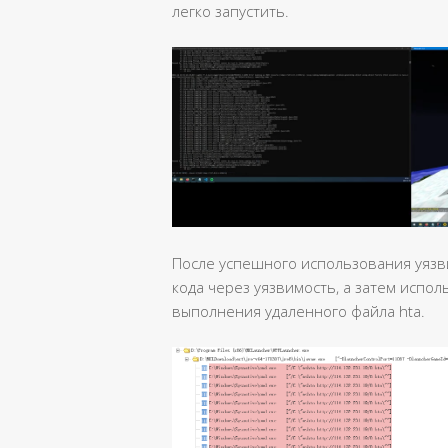
легко запустить.
После успешного использования уязв
кода через уязвимость, а затем испол
выполнения удаленного файла hta.