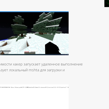
имости хакер запускает удаленное выполнение
ьзует локальный mshta для загрузки и