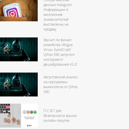
данных Instagram.
Информации 6
миллионов
знаменитостей
выставлены на
продажу
Звучит ли финал
семейства «Rogue
Virus» GandCrab?
Qihoo 360 запустил
инструмент
дешифрования v5.2!
Августовский анализ
на программы-
вымогатели от Qihoo
360
П.С.В.T для
безопасности ваших
онлайн-покупок