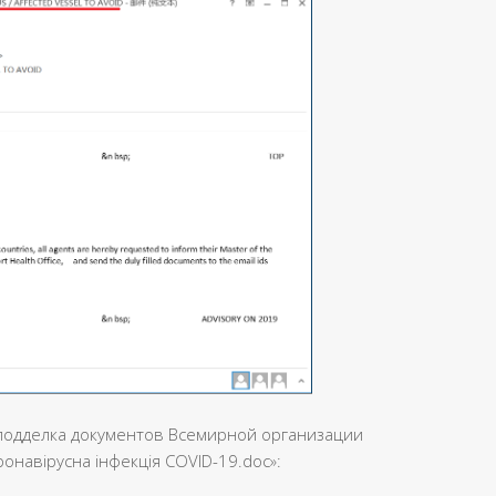
 подделка документов Всемирной организации
навірусна інфекція COVID-19.doc»: