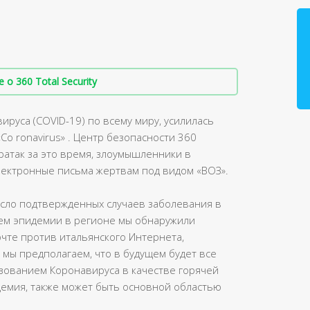
о 360 Total Security
руса (COVID-19) по всему миру, усилилась
Co ronavirus» . Центр безопасности 360
атак за это время, злоумышленники в
ектронные письма жертвам под видом «ВОЗ».
исло подтвержденных случаев заболевания в
ием эпидемии в регионе мы обнаружили
чте против итальянского Интернета,
 мы предполагаем, что в будущем будет все
зованием Коронавируса в качестве горячей
идемия, также может быть основной областью