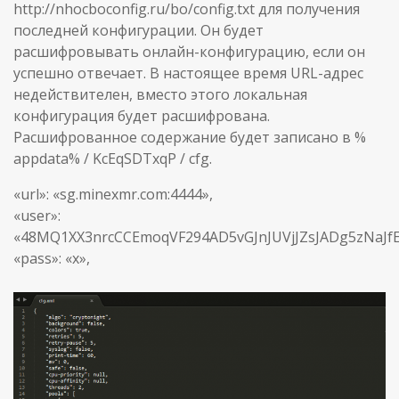
http://nhocboconfig.ru/bo/config.txt для получения
последней конфигурации. Он будет
расшифровывать онлайн-конфигурацию, если он
успешно отвечает. В настоящее время URL-адрес
недействителен, вместо этого локальная
конфигурация будет расшифрована.
Расшифрованное содержание будет записано в %
appdata% / KcEqSDTxqP / cfg.
«url»: «sg.minexmr.com:4444»,
«user»:
«48MQ1XX3nrcCCEmoqVF294AD5vGJnJUVjJZsJADg5zNaJf
«pass»: «x»,