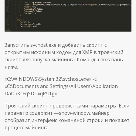
Запустить svchost.exe и добавить скрипт с
открытым исходным кодом для XMR в троянский
скрипт для запуска майнинга. Команды показаны
ниже.
«C:\WINDOWS\System32\svchost.exe» -c
«C:\Documents and Settings\All Users\Application
Data\KcEqSDTxqP\cfg»
Троянский скрипт проверяет сами параметры. Если
параметр содержит —show-window,майнер
отобразит интерфейс командной строки и покажет
процесс майнинга.