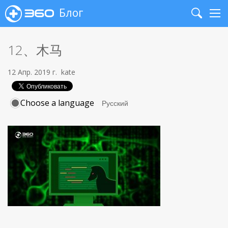
Блог
Search
Me
12、木马
12 Апр. 2019 г.
kate
Choose a language