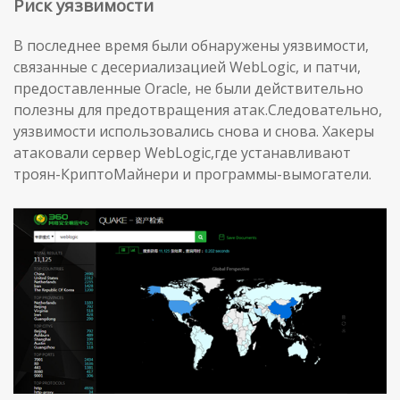
Риск уязвимости
В последнее время были обнаружены уязвимости,
связанные с десериализацией WebLogic, и патчи,
предоставленные Oracle, не были действительно
полезны для предотвращения атак.Следовательно,
уязвимости использовались снова и снова. Хакеры
атаковали сервер WebLogic,где устанавливают
троян-КриптоМайнери и программы-вымогатели.