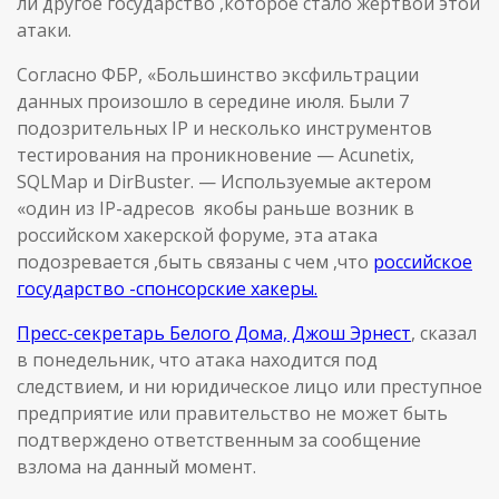
ли другое государство ,которое стало жертвой этой
атаки.
Согласно ФБР, «Большинство эксфильтрации
данных произошло в середине июля. Были 7
подозрительных IP и несколько инструментов
тестирования на проникновение — Acunetix,
SQLMap и DirBuster. — Используемые актером
«один из IP-адресов якобы раньше возник в
российском хакерской форуме, эта атака
подозревается ,быть связаны с чем ,что
российское
государство -спонсорские хакеры.
Пресс-секретарь Белого Дома, Джош Эрнест
, сказал
в понедельник, что атака находится под
следствием, и ни юридическое лицо или преступное
предприятие или правительство не может быть
подтверждено ответственным за сообщение
взлома на данный момент.