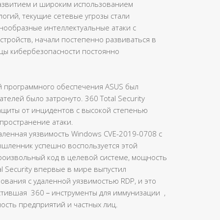
развитием и широким использованием
гий, текущие сетевые угрозы стали
нообразные интеллектуальные атаки с
стройств, начали постепенно развиваться в
ицы кибербезопасности постоянно
й программного обеспечения ASUS был
телей было затронуто. 360 Total Security
ащиты от инцидентов с высокой степенью
пространение атаки.
аленная уязвимость Windows CVE-2019-0708 с
мышленник успешно воспользуется этой
роизвольный код в целевой системе, мощность
l Security впервые в мире выпустил
вания с удаленной уязвимостью RDP, и это
устившая 360－инструменты для иммунизации ,
сть предприятий и частных лиц.