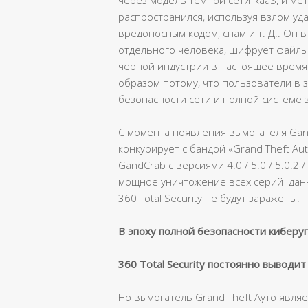
через модель темной сети RaaS, и ме
распространился, используя взлом уда
вредоносным кодом, спам и т. Д.. Он
отдельного человека, шифрует файлы
черной индустрии в настоящее время 
образом потому, что пользователи в 
безопасности сети и полной системе 
С момента появления вымогателя GandC
конкурирует с бандой «Grand Theft Aut
GandCrab с версиями 4.0 / 5.0 / 5.0.2 
мощное уничтожение всех серий данн
360 Total Security не будут заражены.
В эпоху полной безопасности киберу
360
Total
Security
постоянно выводит
Но вымогатель Grand Theft Ауто явля