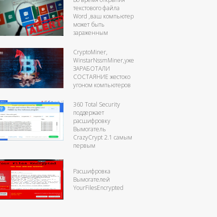
текстового файла
Word ,ваш компьютер
может быть
зараженным
CryptoMiner,
WinstarNssmMiner,уже
ЗАРАБОТАЛИ
СОСТАЯНИЕ жестоко
угоном компьютеров
360 Total Security
поддержает
расшифровку
Вымогатель
CrazyCrypt 2.1 самым
первым
Расшифровка
Вымогателей
YourFilesEncrypted