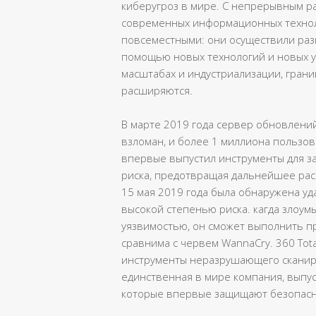
киберугроз в мире. С непрерывным 
современных информационных техноло
повсеместными: они осуществили раз
помощью новых технологий и новых у
масштабах и индустриализации, гран
расширяются.
В марте 2019 года сервер обновлени
взломан, и более 1 миллиона пользова
впервые выпустил инструменты для з
риска, предотвращая дальнейшее рас
15 мая 2019 года была обнаружена уд
высокой степенью риска. кагда злоу
уязвимостью, он сможет выполнить п
сравнима с червем WannaCry. 360 Tota
инструменты неразрушающего сканиро
единственная в мире компания, вып
которые впервые защищают безопасно