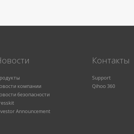
Новости
Контакты
родукты
Support
овости компании
Qihoo 360
овости безопасности
resskit
nvestor Announcement