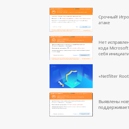
Срочный! Игро
атаке
Нет исправлен
кода Microsof
себя инициати
«Netfilter Ro
Выявлены новую
поддерживает