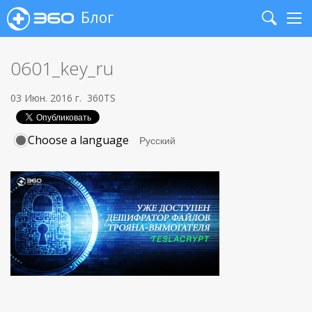
Блог
Search
Me
0601_key_ru
03 Июн. 2016 г.
360TS
Choose a language