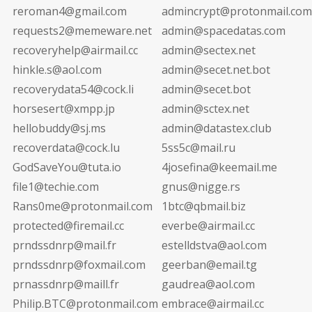
reroman4@gmail.com
admincrypt@protonmail.com
requests2@memeware.net
admin@spacedatas.com
recoveryhelp@airmail.cc
admin@sectex.net
hinkle.s@aol.com
admin@secet.net.bot
recoverydata54@cock.li
admin@secet.bot
horsesert@xmpp.jp
admin@sctex.net
hellobuddy@sj.ms
admin@datastex.club
recoverdata@cock.lu
5ss5c@mail.ru
GodSaveYou@tuta.io
4josefina@keemail.me
file1@techie.com
gnus@nigge.rs
Rans0me@protonmail.com
1btc@qbmail.biz
protected@firemail.cc
everbe@airmail.cc
prndssdnrp@mail.fr
estelldstva@aol.com
prndssdnrp@foxmail.com
geerban@email.tg
prnassdnrp@maill.fr
gaudrea@aol.com
Philip.BTC@protonmail.com
embrace@airmail.cc