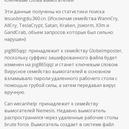
Эти данные получены из статистики поиска
lesuobingdu.360.cn. (Исключая семейства WannCry,
AllCry, TeslaCrypt, Satan, Kraken, Jsworm, X3m и
GandCrab, объем запросов которых был сильно
нарушен)
pig865qqz: принадлежит к семейству GlobeImposter,
поскольку суффикс зашифрованного файла будет
изменен на pig865qqz и станет ключевым словом.
Вирусное семейство вымогателей в основном
взламывало пароли удаленного рабочего стола с
помощью грубой силы, а затем передавал вирус
вручную.
Can wecanhelp: принадлежит к семейству
вымогателей Nemesis. Недавно вымогатель
распространился через удаленные рабочие столы
brute force. Вымогатель создает в системе файл