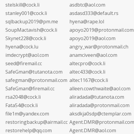
stelskill@cock.li
asdbtc@aol.com
stanley001@cock.li
asdasd333@default.rs
sqlbackup2019@pm.me
hyena@rape.lol
SoupMactavish@cock.li
apoyo2019@protonmail.com
Skynet228@cock.li
apoyo2019@aol.com
hyena@cock.lu
angry_war@protonmail.ch
imdecrypt@aol.com
anamciveen@aol.com
seed@firemail.cc
altecpro@cock.li
SafeGman@tutanota.com
altec433@cock.li
safegman@protonmail.com
altec1167@cock.li
SafeGman@firemail.cc
alleen.cowthwaite@aol.com
rsa2048@cock.li
aliradada@tutanota.com
Fata54@cock.li
aliradada@protonmail.com
file1m@yandex.com
aksdkja0sdp@ctemplar.com
restoringbackup@airmail.cc
Agent.DMR@protonmail.co
restorehelp@qq.com
Agent.DMR@aol.com