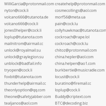
WilliGarcia@protonmail.com
createhelp@protonmail.com
nyton@cock.li
cosmecollings@aol.com
volcano666@tutanota.de
morf56@meta.ua
volcano666@cock.li
pain@cock.lu
jones0helper@cock.li
collyhuwkmac@tutanota.co
loplup@tutanota.com
cockroach@rape.lol
mailnitrom@airmail.cc
cockroach@cock.lu
unlock@royalmail.su
chitoz@protonmail.com
unlock@graylegion.su
china.hepler@aol.com
unblock@badfail.info
china.helpen@ao1.com
tryopen@cock.li
burkbertie@musicradle.com
foxbit@tutanota.com
locust@cock.li
thunderhelp@airmail.cc
buratino@firemail.cc
theonlyoption@qq.com
loplup@cock.li
theone@safetyjabber.com
Buddy@criptext.com
tealjanos@aol.com
BTC@decoding.biz