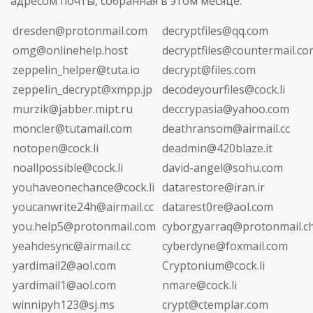
адресом почты, собранная в этом месяце:
dresden@protonmail.com
decryptfiles@qq.com
omg@onlinehelp.host
decryptfiles@countermail.co
zeppelin_helper@tuta.io
decrypt@files.com
zeppelin_decrypt@xmpp.jp
decodeyourfiles@cock.li
murzik@jabber.mipt.ru
deccrypasia@yahoo.com
moncler@tutamail.com
deathransom@airmail.cc
notopen@cock.li
deadmin@420blaze.it
noallpossible@cock.li
david-angel@sohu.com
youhaveonechance@cock.li
datarestore@iran.ir
youcanwrite24h@airmail.cc
datarest0re@aol.com
you.help5@protonmail.com
cyborgyarraq@protonmail.c
yeahdesync@airmail.cc
cyberdyne@foxmail.com
yardimail2@aol.com
Cryptonium@cock.li
yardimail1@aol.com
nmare@cock.li
winnipyh123@sj.ms
crypt@ctemplar.com