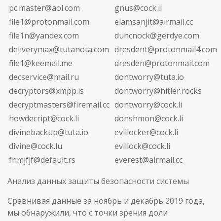
pc.master@aol.com
gnus@cock.li
file1@protonmail.com
elamsanjit@airmail.cc
file1n@yandex.com
duncnock@gerdye.com
deliverymax@tutanota.com
dresdent@protonmail4.com
file1@keemail.me
dresden@protonmail.com
decservice@mail.ru
dontworry@tuta.io
decryptors@xmpp.is
dontworry@hitler.rocks
decryptmasters@firemail.cc
dontworry@cock.li
howdecript@cock.li
donshmon@cock.li
divinebackup@tuta.io
evillocker@cock.li
divine@cock.lu
evillock@cock.li
fhmjfjf@default.rs
everest@airmail.cc
Анализ данных защиты безопасности системы
Сравнивая данные за ноябрь и декабрь 2019 года,
мы обнаружили, что с точки зрения доли