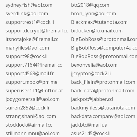
sydney.fish@aol.com
btc2018@qq.com
sverdlink@aol.com
bron_lynn@aol.com
supportrest1@cock.li
Blackmax@tutanota.com
supportdecrypt@firemail.cc
bitlocker@foxmail.com
itsnotajoke@firemail.cc
BigBobRoss@protonmail.co
manyfiles@aol.com
BigBobRoss@computer4u.c
support98@cock.li
Big8obRoss@protonmail.co
support7164@firemail.cc
bexonvelia@aol.com
support4568@mail.fr
jjcryptor@cock2.li
support.mbox@pm.me
back_filein@protonmail.com
superuser111@0nl1ne.at
back_data@protonmail.com
jodygomersall@aol.com
jackpot@jabber.cd
suiren2852@cock.li
backmyfiless@tutanota.com
strang.shani@aol.com
backdata.company@aol.com
stocklock@airmail.cc
jackbtc@mail.ua
stillmann.mnu@aol.com
asus2145@cock.li