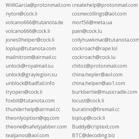
WilliGarcia@protonmail.com
createhelp@protonmail.com
nyton@cock.li
cosmecollings@aol.com
volcano666@tutanota.de
morf56@meta.ua
volcano666@cock.li
pain@cock.lu
jones0helper@cock.li
collyhuwkmac@tutanota.co
loplup@tutanota.com
cockroach@rape.lol
mailnitrom@airmail.cc
cockroach@cock.lu
unlock@royalmail.su
chitoz@protonmail.com
unlock@graylegion.su
china.hepler@aol.com
unblock@badfail.info
china.helpen@ao1.com
tryopen@cock.li
burkbertie@musicradle.com
foxbit@tutanota.com
locust@cock.li
thunderhelp@airmail.cc
buratino@firemail.cc
theonlyoption@qq.com
loplup@cock.li
theone@safetyjabber.com
Buddy@criptext.com
tealjanos@aol.com
BTC@decoding.biz