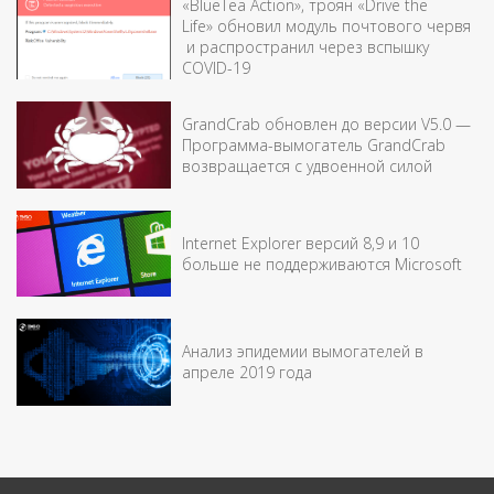
«BlueTea Action», троян «Drive the
Life» обновил модуль почтового червя
и распространил через вспышку
COVID-19
GrandCrab обновлен до версии V5.0 —
Программа-вымогатель GrandCrab
возвращается с удвоенной силой
Internet Explorer версий 8,9 и 10
больше не поддерживаются Microsoft
Анализ эпидемии вымогателей в
апреле 2019 года