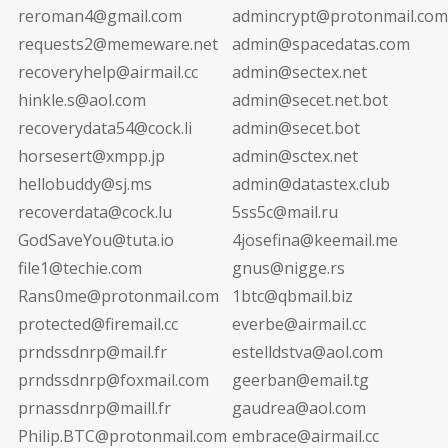
reroman4@gmail.com
admincrypt@protonmail.com
requests2@memeware.net
admin@spacedatas.com
recoveryhelp@airmail.cc
admin@sectex.net
hinkle.s@aol.com
admin@secet.net.bot
recoverydata54@cock.li
admin@secet.bot
horsesert@xmpp.jp
admin@sctex.net
hellobuddy@sj.ms
admin@datastex.club
recoverdata@cock.lu
5ss5c@mail.ru
GodSaveYou@tuta.io
4josefina@keemail.me
file1@techie.com
gnus@nigge.rs
Rans0me@protonmail.com
1btc@qbmail.biz
protected@firemail.cc
everbe@airmail.cc
prndssdnrp@mail.fr
estelldstva@aol.com
prndssdnrp@foxmail.com
geerban@email.tg
prnassdnrp@maill.fr
gaudrea@aol.com
Philip.BTC@protonmail.com
embrace@airmail.cc