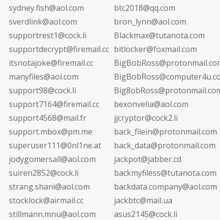
sydney.fish@aol.com
btc2018@qq.com
sverdlink@aol.com
bron_lynn@aol.com
supportrest1@cock.li
Blackmax@tutanota.com
supportdecrypt@firemail.cc
bitlocker@foxmail.com
itsnotajoke@firemail.cc
BigBobRoss@protonmail.co
manyfiles@aol.com
BigBobRoss@computer4u.c
support98@cock.li
Big8obRoss@protonmail.co
support7164@firemail.cc
bexonvelia@aol.com
support4568@mail.fr
jjcryptor@cock2.li
support.mbox@pm.me
back_filein@protonmail.com
superuser111@0nl1ne.at
back_data@protonmail.com
jodygomersall@aol.com
jackpot@jabber.cd
suiren2852@cock.li
backmyfiless@tutanota.com
strang.shani@aol.com
backdata.company@aol.com
stocklock@airmail.cc
jackbtc@mail.ua
stillmann.mnu@aol.com
asus2145@cock.li