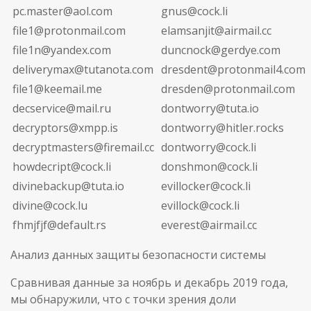
pc.master@aol.com
gnus@cock.li
file1@protonmail.com
elamsanjit@airmail.cc
file1n@yandex.com
duncnock@gerdye.com
deliverymax@tutanota.com
dresdent@protonmail4.com
file1@keemail.me
dresden@protonmail.com
decservice@mail.ru
dontworry@tuta.io
decryptors@xmpp.is
dontworry@hitler.rocks
decryptmasters@firemail.cc
dontworry@cock.li
howdecript@cock.li
donshmon@cock.li
divinebackup@tuta.io
evillocker@cock.li
divine@cock.lu
evillock@cock.li
fhmjfjf@default.rs
everest@airmail.cc
Анализ данных защиты безопасности системы
Сравнивая данные за ноябрь и декабрь 2019 года,
мы обнаружили, что с точки зрения доли