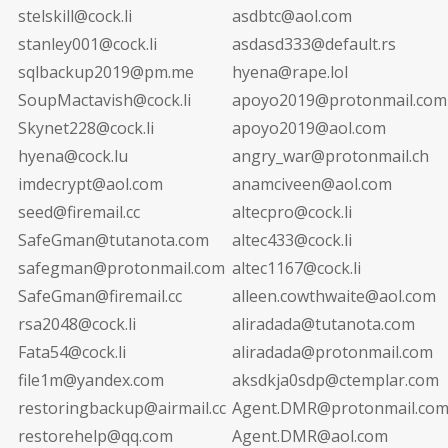
stelskill@cock.li
asdbtc@aol.com
stanley001@cock.li
asdasd333@default.rs
sqlbackup2019@pm.me
hyena@rape.lol
SoupMactavish@cock.li
apoyo2019@protonmail.com
Skynet228@cock.li
apoyo2019@aol.com
hyena@cock.lu
angry_war@protonmail.ch
imdecrypt@aol.com
anamciveen@aol.com
seed@firemail.cc
altecpro@cock.li
SafeGman@tutanota.com
altec433@cock.li
safegman@protonmail.com
altec1167@cock.li
SafeGman@firemail.cc
alleen.cowthwaite@aol.com
rsa2048@cock.li
aliradada@tutanota.com
Fata54@cock.li
aliradada@protonmail.com
file1m@yandex.com
aksdkja0sdp@ctemplar.com
restoringbackup@airmail.cc
Agent.DMR@protonmail.co
restorehelp@qq.com
Agent.DMR@aol.com