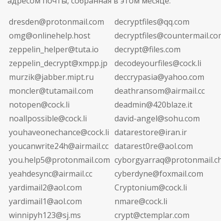
адресом почты, собранная в этом месяце:
dresden@protonmail.com
decryptfiles@qq.com
omg@onlinehelp.host
decryptfiles@countermail.co
zeppelin_helper@tuta.io
decrypt@files.com
zeppelin_decrypt@xmpp.jp
decodeyourfiles@cock.li
murzik@jabber.mipt.ru
deccrypasia@yahoo.com
moncler@tutamail.com
deathransom@airmail.cc
notopen@cock.li
deadmin@420blaze.it
noallpossible@cock.li
david-angel@sohu.com
youhaveonechance@cock.li
datarestore@iran.ir
youcanwrite24h@airmail.cc
datarest0re@aol.com
you.help5@protonmail.com
cyborgyarraq@protonmail.c
yeahdesync@airmail.cc
cyberdyne@foxmail.com
yardimail2@aol.com
Cryptonium@cock.li
yardimail1@aol.com
nmare@cock.li
winnipyh123@sj.ms
crypt@ctemplar.com