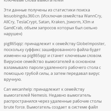
Эти данные получены из статистики поиска
lesuobingdu.360.cn. (Исключая семейства WannCry,
AllCry, TeslaCrypt, Satan, Kraken, Jsworm, X3m и
GandCrab, объем запросов которых был сильно
нарушен)
pig865qqz: принадлежит к семейству GlobeImposter,
поскольку суффикс зашифрованного файла будет
изменен на pig865qqz и станет ключевым словом.
Вирусное семейство вымогателей в основном
взламывало пароли удаленного рабочего стола с
помощью грубой силы, а затем передавал вирус
вручную.
Can wecanhelp: принадлежит к семейству
вымогателей Nemesis. Недавно вымогатель
распространился через удаленные рабочие столы
brute force. Вымогатель создает в системе файл