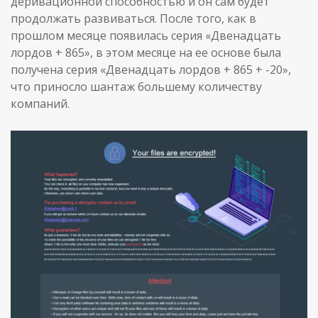
деривационной способностью и он сам будет
продолжать развиваться. После того, как в
прошлом месяце появилась серия «Двенадцать
лордов + 865», в этом месяце на ее основе была
получена серия «Двенадцать лордов + 865 + -20»,
что приносло шантаж большему количеству
компаний.