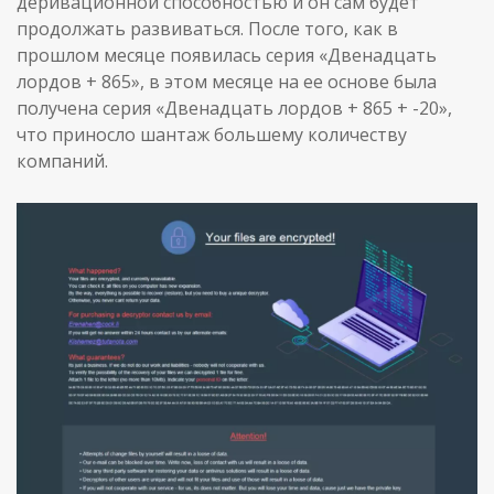
деривационной способностью и он сам будет
продолжать развиваться. После того, как в
прошлом месяце появилась серия «Двенадцать
лордов + 865», в этом месяце на ее основе была
получена серия «Двенадцать лордов + 865 + -20»,
что приносло шантаж большему количеству
компаний.