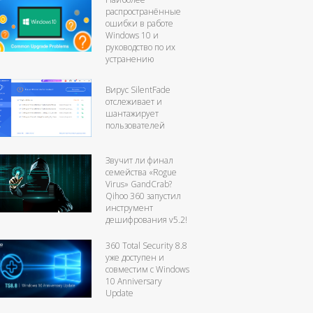
распространённые
ошибки в работе
Windows 10 и
руководство по их
устранению
Вирус SilentFade
отслеживает и
шантажирует
пользователей
Звучит ли финал
семейства «Rogue
Virus» GandCrab?
Qihoo 360 запустил
инструмент
дешифрования v5.2!
360 Total Security 8.8
уже доступен и
совместим с Windows
10 Anniversary
Update