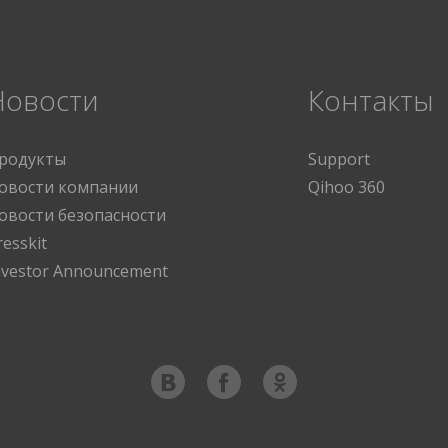
Новости
Контакты
родукты
Support
овости компании
Qihoo 360
овости безопасности
resskit
nvestor Announcement