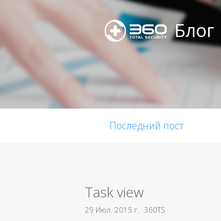
Блог
Последний пост
Task view
29 Июл. 2015 г.
360TS