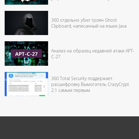
360 отдельно убил троян Ghost
Clipboard, написанный на языке Java
Анализ на образец недавней атаки APT-
C-27
360 Total Security поддержает
расшифровку Вымогатель CrazyCrypt
2.1 самым первым