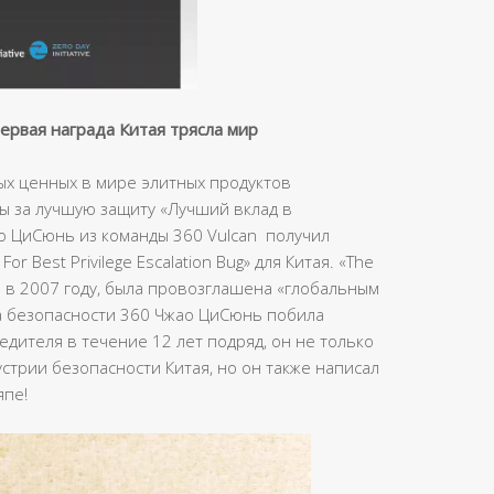
первая награда Китая трясла мир
ых ценных в мире элитных продуктов
ды за лучшую защиту «Лучший вклад в
о ЦиСюнь из команды 360 Vulcan получил
r Best Privilege Escalation Bug» для Китая. «The
а в 2007 году, была провозглашена «глобальным
да безопасности 360 Чжао ЦиСюнь побила
едителя в течение 12 лет подряд, он не только
стрии безопасности Китая, но он также написал
япе!