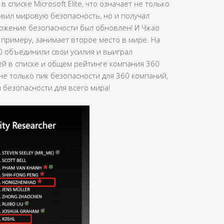
в списке Microsoft Elite, что означает не только
овил мировую безопасность, но и получал
ложение безопасности был обновлен! И Чжао
 примеру, занимает второе место в мире. На
0 объединили свои усилия и выиграл
ей в списке и общем рейтинге компания 360
не только пик безопасности для 360 компаний,
 безопасности для всего мира!