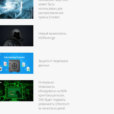
может быть
использован для
распространения
трояна Emotet!
Новый вымогатель
MZRevenge
Защита от перехвата
данных
Интервью:
Уязвимость
обнаружена на 80%
криптокошельках.
360 будет подавать
уязвимость Ethereum
за несколько дней