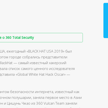
о 360 Total Security
США, ежегодный «BLACK HAT USA 2019» был
в этом городе собрались представители
lackHat — самый известный хакерский
овала список самого ценного исследователя
ставила «Global White Hat Hack Oscar» —
антом безопасности интернета, известный как
очном полушарии, заняла первое место в Азии
ен и Цишунь Чжао из 360 Vulcan Team заняли