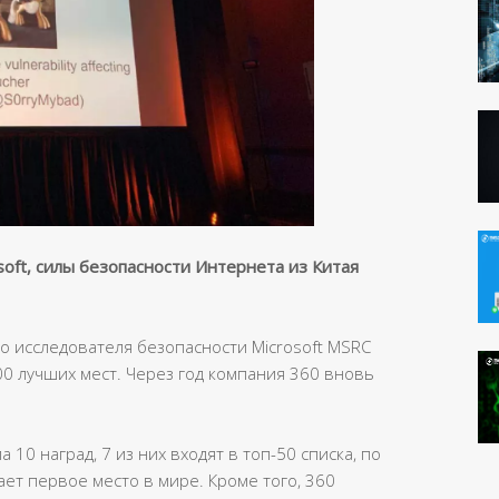
soft, силы безопасности Интернета из Китая
о исследователя безопасности Microsoft MSRC
00 лучших мест. Через год компания 360 вновь
10 наград, 7 из них входят в топ-50 списка, по
ает первое место в мире. Кроме того, 360