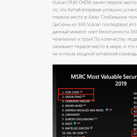
Vulcan (YUKI CHEN) занял первое место 
то, что Китай впервые успешно устан
первое место в Азии. Глобальное по
ЦиСюнь из 360 Vulcan последовал его
данный момент элит безопасности 36
чемпионат и трон! По количеству люд
занимает первое место в мире, и это 
но и показ мощной китайской команды