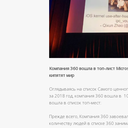
Компания 360 вошла в топ-лист Micro
кипятят мир
Оглядываясь на список Самого ценног
за 2018 год, компания 360 вошла в 1
вошла в список топ-мест:
Прежде всего, Компания 360 завоевала 
количеству людей в списке 360 заним