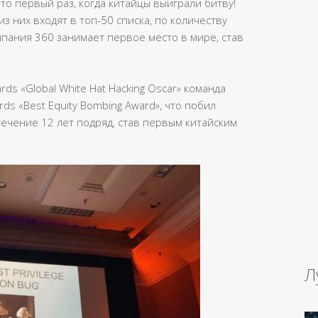
то первый раз, когда китайцы выиграли битву!
з них входят в топ-50 списка, по количеству
пания 360 занимает первое место в мире, став
s «Global White Hat Hacking Oscar» команда
ds «Best Equity Bombing Award», что побил
течение 12 лет подряд, став первым китайским
Л