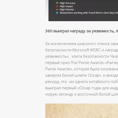
360 выиграл награду за уязвимость, 
За исключением широкого списка сам
безопасности Microsoft MSRC и награ
уязвимость», элита безопасности Чжа
первый приз The Pwnie Awards-«Pwnie Fo
Pwnie Awards», которая была основан
хакером белой шляпе Оскар», а звез
рекорд, что ни одного китайского поб
выиграл первый «Оскар года» для инду
новую легенду о восточной белой шл