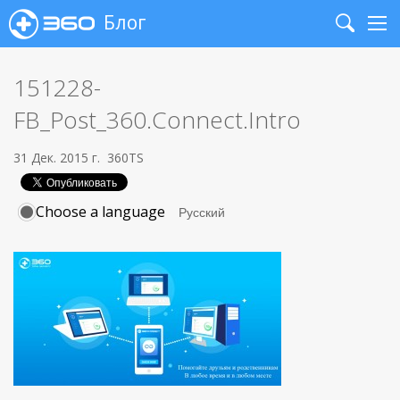
Блог
Search
Me
151228-
FB_Post_360.Connect.Intro
31 Дек. 2015 г.
360TS
Choose a language