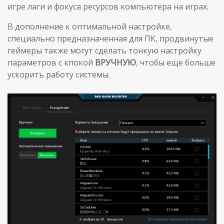
игре лаги и фокуса ресурсов компьютера на играх.
В дополнение к оптимальной настройке,
специально предназначенная для ПК, продвинутые
геймеры также могут сделать тонкую настройку
параметров с кпокой
ВРУЧНУЮ
, чтобы еще больше
ускорить работу системы.