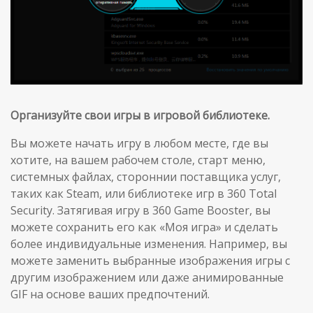
Организуйте свои игры в игровой библиотеке.
Вы можете начать игру в любом месте, где вы
хотите, на вашем рабочем столе, старт меню,
системных файлах, стороннии поставщика услуг,
таких как Steam, или библиотеке игр в 360 Total
Security. Затягивая игру в 360 Game Booster, вы
можете сохранить его как «Моя игра» и сделать
более индивидуальные изменения. Например, вы
можете заменить выбранные изображения игры с
другим изображением или даже анимированные
GIF на основе ваших предпочтений.