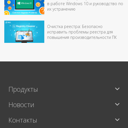
в работе Windows 10 и руководство по
их устранению
Очистка реестра: Безопасно
исправить проблемы реестра для
повышения производительности ПК
Продукты
Новости
Контакты