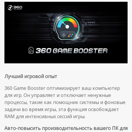
Лучший игровой опыт
360 Game Booster оптимизирует ваш компьютер
для игр. Он управляет и отключает ненужные
процессы, такие как помощник системы и фоновые
задачи во время игры, эта функция освобождает
RAM для интенсивных сессий игры.
Авто-повысить производительность вашего ПК для