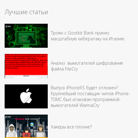
Лучшие статьи
Троян с Gootkit Bank принес
масштабную кибератаку на Италию
Анализ вымогателей шифрования
файла FileCry
Выпуск iPhoneXS будет отложен?
Крупнейший поставщик чипов iPhone-
TSMC был атакован программой-
вымогателей WannaCry
Хакеры все плохие?