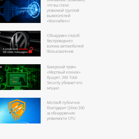
что вы стали
уязвимой группой
вымогателей
«WannaRen»!
Обнаружен способ
беспроводного
взлома автомобилей
Фольксвагенов
Хакерский троян
«Мертвый клинок»
бушует, 360 Total
Security убивает его
мощно
Microsoft публично
благодарит Qihoo 360
за обнаружение
уязвимости CPU