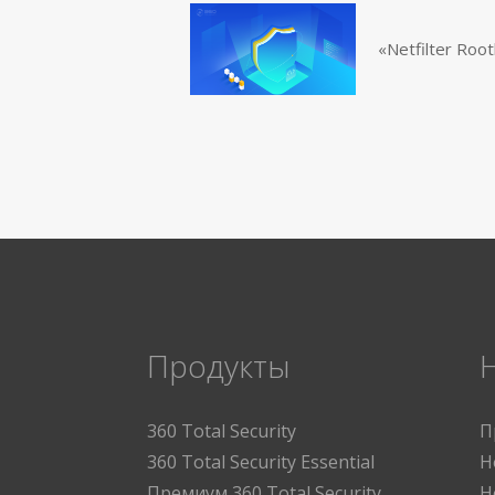
«Netfilter Ro
Продукты
360 Total Security
П
360 Total Security Essential
Н
Премиум 360 Total Security
Н