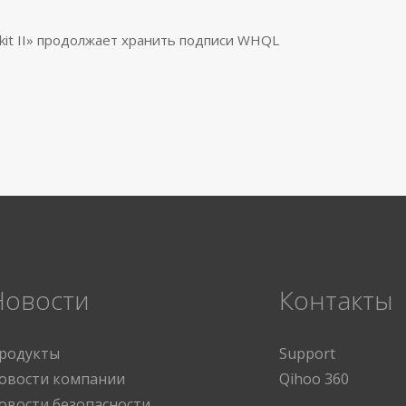
otkit II» продолжает хранить подписи WHQL
Новости
Контакты
родукты
Support
овости компании
Qihoo 360
овости безопасности