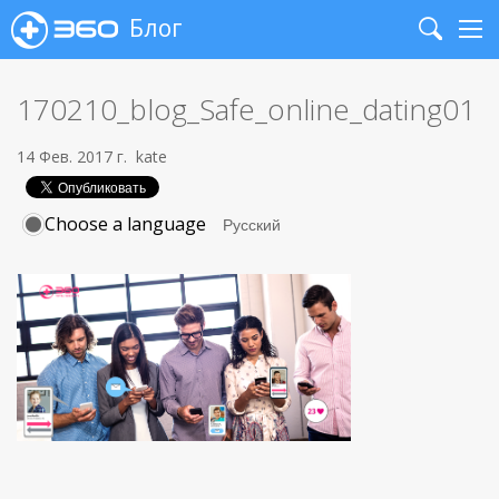
Блог
Search
Me
170210_blog_Safe_online_dating01
14 Фев. 2017 г.
kate
Choose a language