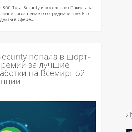
360 Total Security и посольство Пакистана
альное соглашение о сотрудничестве. Его
одукты в сфере…
Security попала в шорт-
премии за лучшие
работки на Всемирной
енции
Л