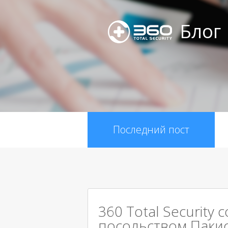
Блог
Последний пост
360 Total Security 
посольством Паки