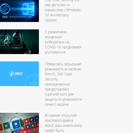
уже доступен и
совместим с Windows
10 Anniversary
Update
С развитием
эпидемии
кибератаки на
COVID-19 продолжают
усиливаться
Появилась серьезная
уязвимость в системе
Win10, 360 Total
Security
своевременно
предоставляет
горячий патч для
защиты от уязвимости
синего экрана
Во время открытия
текстового файла
Word ,ваш компьютер
может быть