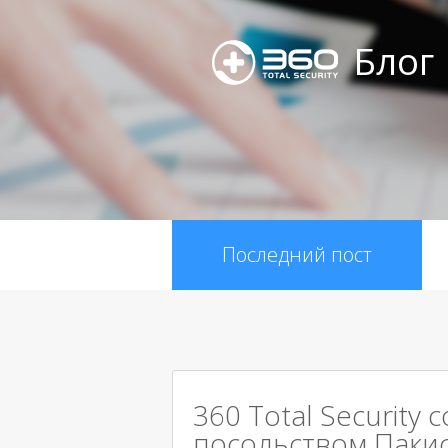
Блог
Последний пост
360 Total Security 
посольством Паки