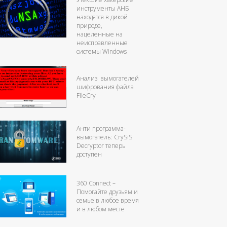
инструменты АНБ
находятся в дикой
природе,
нацеленные на
неисправленные
системы Windows
Анализ вымогателей
шифрования файла
FileCry
Анти программа-
вымогатель: CrySiS
Decryptor теперь
доступен
360 Connect –
Помогайте друзьям и
семье в любое время
и в любом месте