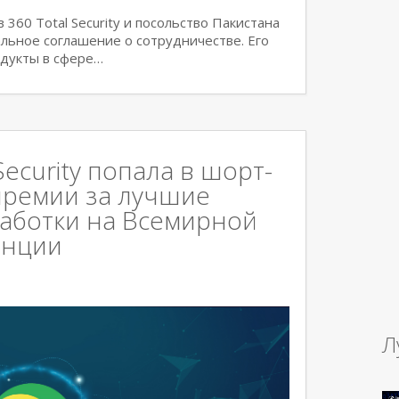
360 Total Security и посольство Пакистана
альное соглашение о сотрудничестве. Его
одукты в сфере…
Security попала в шорт-
премии за лучшие
работки на Всемирной
енции
Л