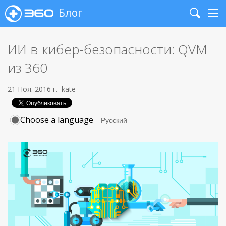
Блог
Search
Me
ИИ в кибер-безопасности: QVM
из 360
21 Ноя. 2016 г.
kate
Choose a language