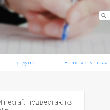
Продукты
Новости компании
inecraft подвергаются
аке