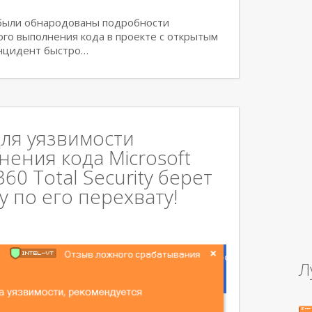
 были обнародованы подробности
ого выполнения кода в проекте с открытым
Инцидент быстро…
ля уязвимости
ения кода Microsoft
0 Total Security берет
 по его перехвату!
Л