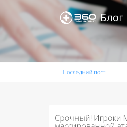
Блог
Последний пост
Срочный! Игроки M
массированной ат