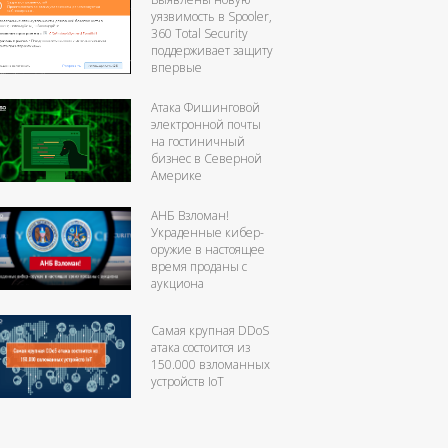
уязвимость в Spooler,
360 Total Security
поддерживает защиту
впервые
Атака Фишинговой
электронной почты
на гостиничный
бизнес в Северной
Америке
АНБ Взломан!
Украденные кибер-
оружие в настоящее
время проданы с
аукциона
Самая крупная DDoS
атака состоится из
150.000 взломанных
устройств IоT