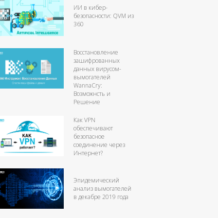
ИИ в кибер-
безопасности: QVM из
360
Восстановление
зашифрованных
данных вирусом-
вымогателей
WannaCry:
Возможнсть и
Решение
Как VPN
обеспечивают
безопасное
соединение через
Интернет?
Эпидемический
анализ вымогателей
в декабре 2019 года