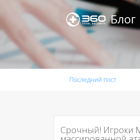
Блог
Последний пост
Срочный! Игроки M
массированной ат