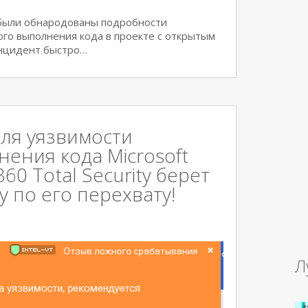
 были обнародованы подробности
ого выполнения кода в проекте с открытым
Инцидент быстро…
ля уязвимости
ения кода Microsoft
0 Total Security берет
 по его перехвату!
Л