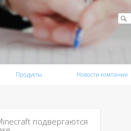
Продукты
Новости компании
inecraft подвергаются
аке