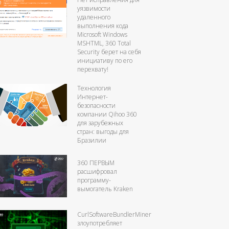
уязвимости
удаленного
выполнения кода
Microsoft Windows
MSHTML, 360 Total
Security берет на себя
инициативу по его
перехвату!
Технология
Интернет-
безопасности
компании Qihoo 360
для зарубежных
стран: выгоды для
Бразилии
360 ПЕРВЫМ
расшифровал
программу-
вымогатель Kraken
CurlSoftwareBundlerMiner
злоупотребляет