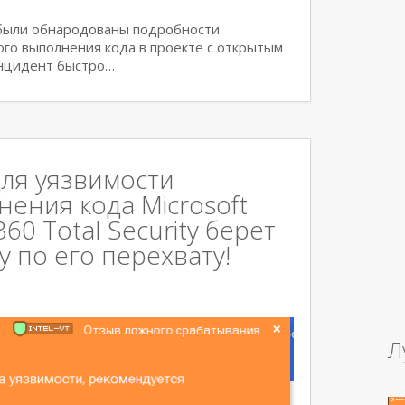
 были обнародованы подробности
ого выполнения кода в проекте с открытым
Инцидент быстро…
ля уязвимости
ения кода Microsoft
0 Total Security берет
 по его перехвату!
Л