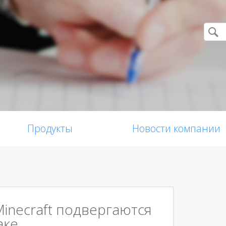
Продукты
Новости компании
inecraft подвергаются
аке