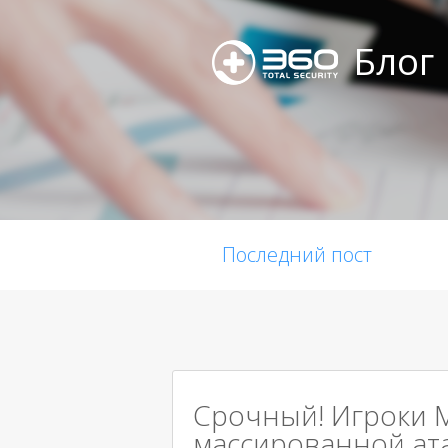
Блог
Последний пост
Срочный! Игроки M
массированной ат