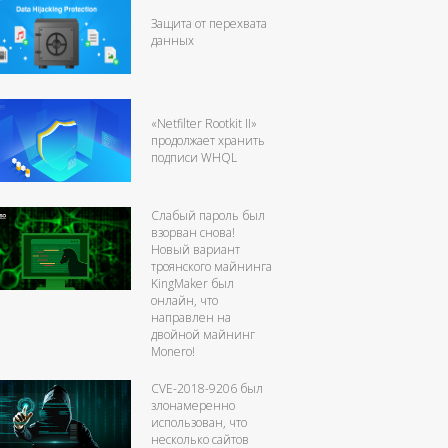
Защита от перехвата
данных
«Netfilter Rootkit II»
продолжает хранить
подписи WHQL
Слабый пароль был
взорван снова!
Новый вариант
троянского майнинга
KingMaker был
онлайн, что
направлен на
двойной майнинг
Monero!
CVE-2018-9206 был
злонамеренно
использован, что
несколько сайтов