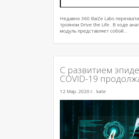
Недавно 360 BaiZe Labs перехват
трояном Drive the Life . В ходе а
модуль представляет собой…
С развитием эпиде
COVID-19 продолж
12 Мар. 2020 г.
kate