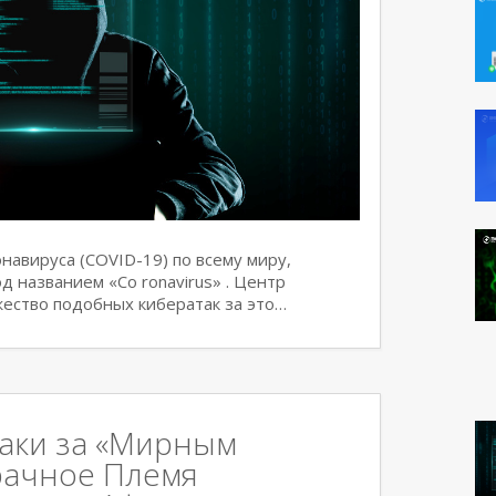
навируса (COVID-19) по всему миру,
д названием «Co ronavirus» . Центр
ество подобных кибератак за это…
аки за «Мирным
рачное Племя