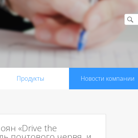
Продукты
Новости компании
роян «Drive the
уль почтового червя и