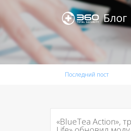
Блог
Последний пост
«BlueTea Action», т
Life» обновил мод