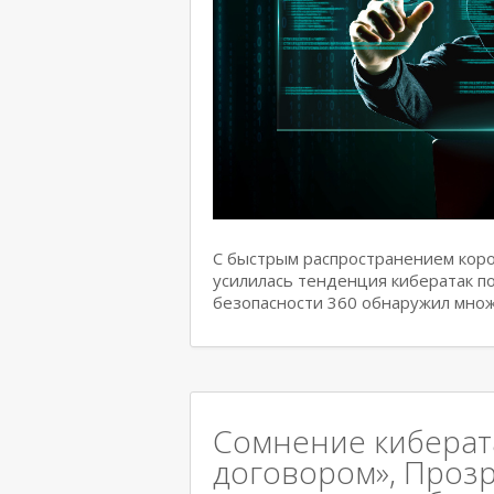
С быстрым распространением коро
усилилась тенденция кибератак по
безопасности 360 обнаружил множ
Сомнение киберат
договором», Проз