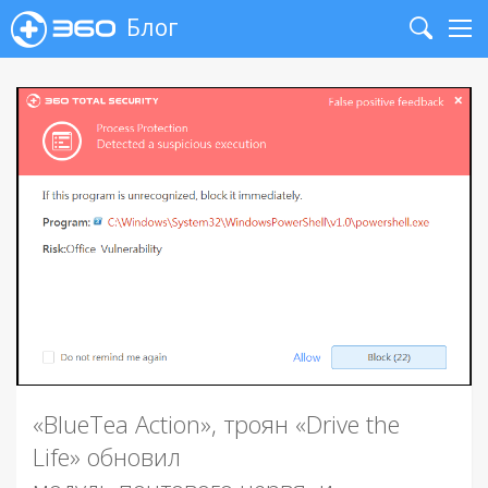
Блог
Search
Me
«BlueTea Action», троян «Drive the
Life» обновил