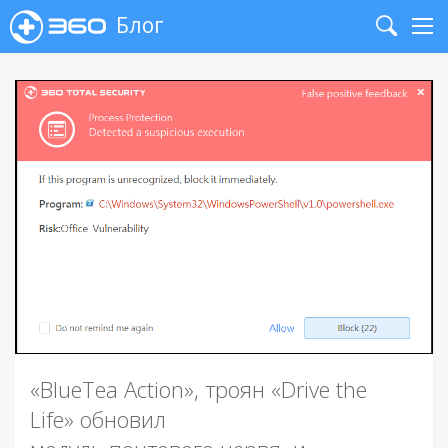
Блог
Search
Me
«BlueTea Action», троян «Drive the
Life» обновил