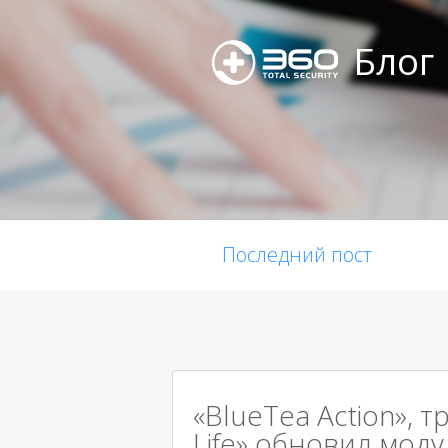
Блог
Последний пост
«BlueTea Action», т
Life» обновил мод