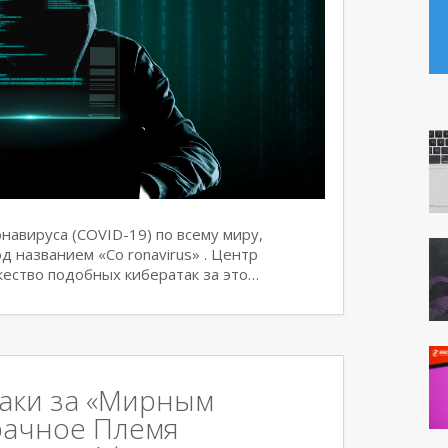
навируса (COVID-19) по всему миру,
д названием «Co ronavirus» . Центр
ество подобных кибератак за это…
аки за «Мирным
рачное Племя