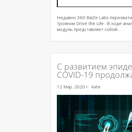
Недавно 360 BaiZe Labs перехват
трояном Drive the Life . В ходе а
модуль представляет собой…
С развитием эпиде
COVID-19 продолж
12 Мар. 2020 г.
kate