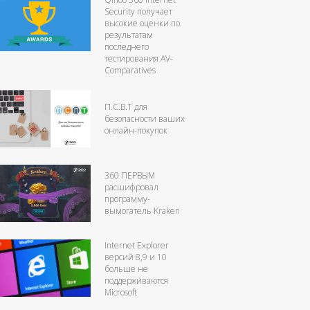
Security получает
высокие оценки по
результатам
последнего
тестирования AV-
Comparatives
П.С.В.T для
безопасности ваших
онлайн-покупок
360 ПЕРВЫМ
расшифровал
программу-
вымогатель Kraken
Internet Explorer
версий 8,9 и 10
больше не
поддерживаются
Microsoft