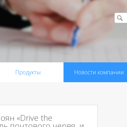
Продукты
Новости компании
роян «Drive the
уль почтового червя и