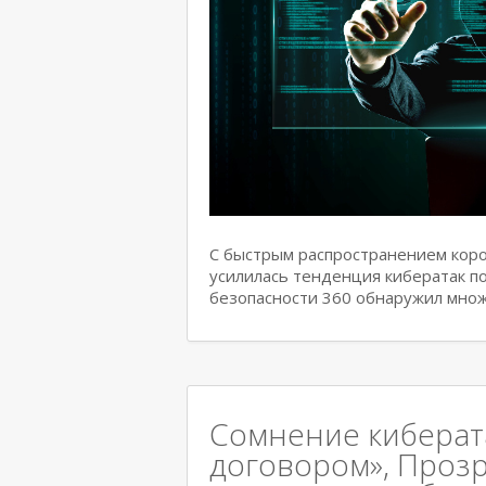
С быстрым распространением коро
усилилась тенденция кибератак по
безопасности 360 обнаружил множ
Сомнение киберат
договором», Проз