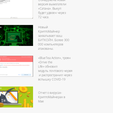
версия вымогатели
«Сатана». Выкуп
будет удвоен через
72 часа.
Новый
КриптоМайнер
захватывает ваш
БИТКОЙН. Более 300
000 компьютеров
атакованы.
«BlueTea Action», троян
«Drive the
Life» обновил
модуль почтового червя
и распространил через
вспышку COVID-19
Отчет о вирусах-
КриптоМайнерах в
Мае