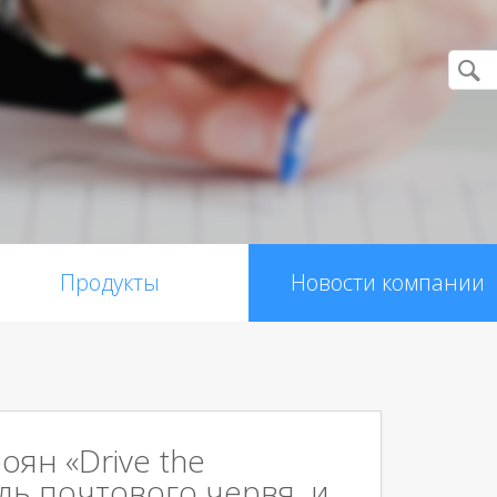
Продукты
Новости компании
роян «Drive the
уль почтового червя и