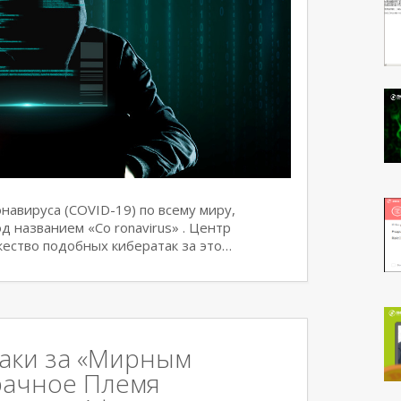
навируса (COVID-19) по всему миру,
д названием «Co ronavirus» . Центр
ество подобных кибератак за это…
аки за «Мирным
рачное Племя