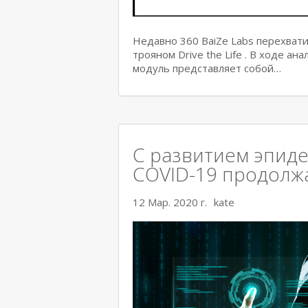
Недавно 360 BaiZe Labs перехват
трояном Drive the Life . В ходе а
модуль представляет собой…
С развитием эпиде
COVID-19 продолж
12 Мар. 2020 г.
kate