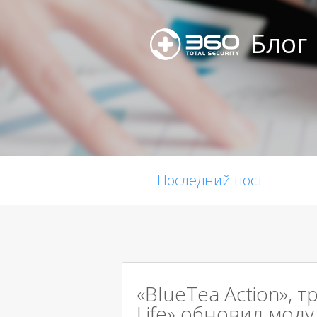
Блог
Последний пост
«BlueTea Action», т
Life» обновил мод