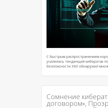
С быстрым распространением коро
усилилась тенденция кибератак по
безопасности 360 обнаружил множ
Сомнение киберат
договором», Проз