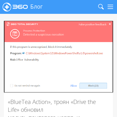
Блог
Search
Me
«BlueTea Action», троян «Drive the
Life» обновил