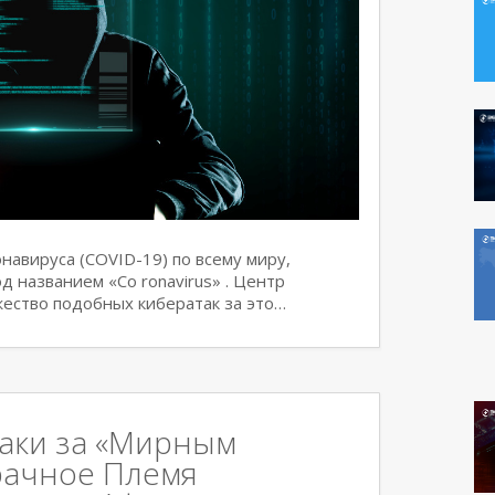
навируса (COVID-19) по всему миру,
д названием «Co ronavirus» . Центр
ество подобных кибератак за это…
аки за «Мирным
рачное Племя