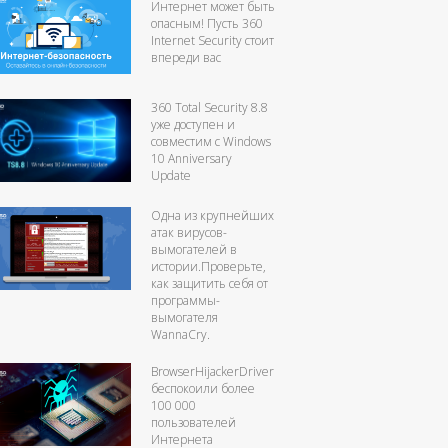
Интернет может быть
опасным! Пусть 360
Internet Security стоит
впереди вас
360 Total Security 8.8
уже доступен и
совместим с Windows
10 Anniversary
Update
Одна из крупнейших
атак вирусов-
вымогателей в
истории.Проверьте,
как защитить себя от
программы-
вымогателя
WannaCry.
BrowserHijackerDriver
беспокоили более
100 000
пользователей
Интернета