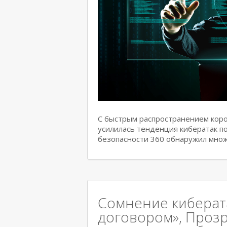
С быстрым распространением коро
усилилась тенденция кибератак по
безопасности 360 обнаружил множ
Сомнение киберат
договором», Проз