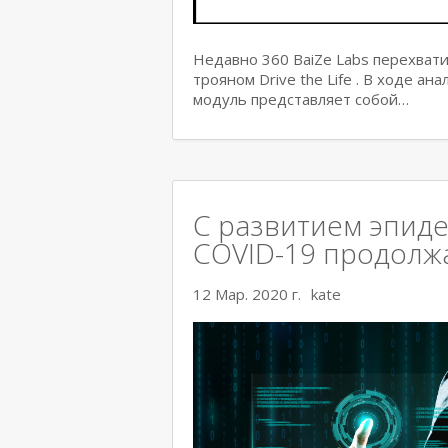
Недавно 360 BaiZe Labs перехват
трояном Drive the Life . В ходе а
модуль представляет собой…
С развитием эпиде
COVID-19 продолж
12 Мар. 2020 г.
kate