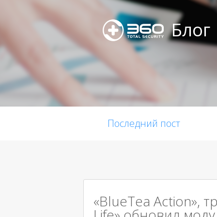
Блог
Последний пост
«BlueTea Action», т
Life» обновил мод