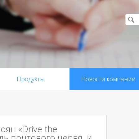
Продукты
Новости компании
роян «Drive the
уль почтового червя и