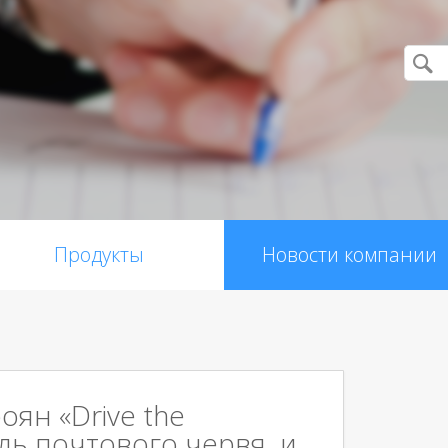
Продукты
Новости компании
роян «Drive the
уль почтового червя и