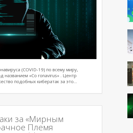
навируса (COVID-19) по всему миру,
д названием «Co ronavirus» . Центр
ество подобных кибератак за это…
аки за «Мирным
рачное Племя