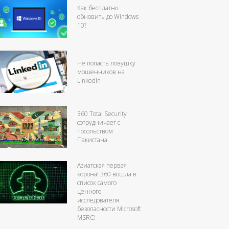
Как бесплатно
обновить до Windows
10?
Не попасть ловушку
мошенников на
LinkedIn
360 Total Security
сотрудничает с
посольством
Пакистана
Азиатская первая
корона! 360 вошла в
список самого
ценного
исследователя
безопасности Microsoft
MSRC!