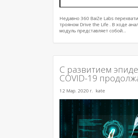
Недавно 360 BaiZe Labs перехват
трояном Drive the Life . В ходе а
модуль представляет собой…
С развитием эпиде
COVID-19 продолж
12 Мар. 2020 г.
kate