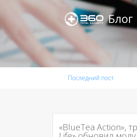
Блог
Последний пост
«BlueTea Action», т
Life» обновил мод