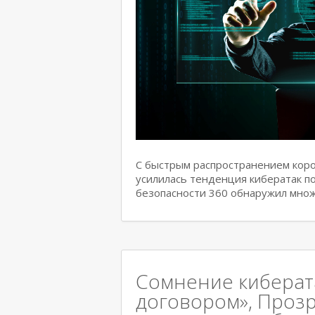
С быстрым распространением коро
усилилась тенденция кибератак по
безопасности 360 обнаружил множ
Сомнение киберат
договором», Проз