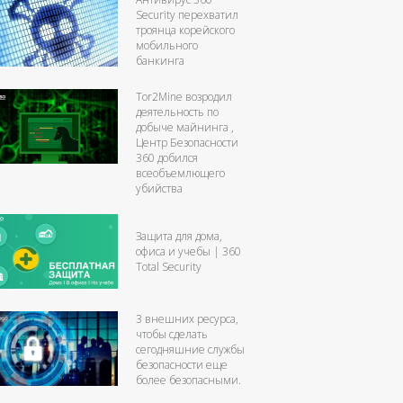
Security перехватил
троянца корейского
мобильного
банкинга
Tor2Mine возродил
деятельность по
добыче майнинга ,
Центр Безопасности
360 добился
всеобъемлющего
убийства
Защита для дома,
офиса и учебы | 360
Total Security
3 внешних ресурса,
чтобы сделать
сегодняшние службы
безопасности еще
более безопасными.