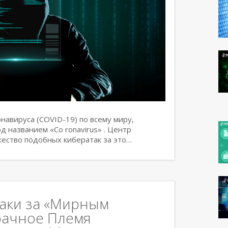
навируса (COVID-19) по всему миру,
д названием «Co ronavirus» . Центр
ество подобных кибератак за это…
аки за «Мирным
рачное Племя