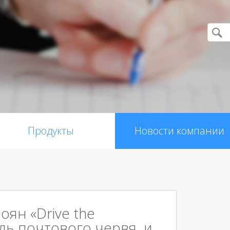
Продукты
Новости компании
роян «Drive the
уль почтового червя и