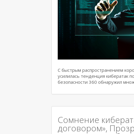
С быстрым распространением коро
усилилась тенденция кибератак по
безопасности 360 обнаружил множ
Сомнение киберат
договором», Проз