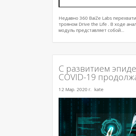
Недавно 360 BaiZe Labs перехват
трояном Drive the Life . В ходе а
модуль представляет собой…
С развитием эпиде
COVID-19 продолж
12 Мар. 2020 г.
kate