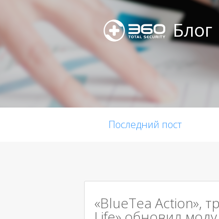
Блог
Последний пост
«BlueTea Action», т
Life» обновил мод