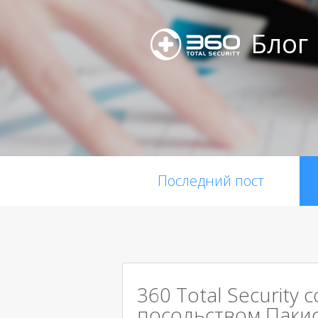
Блог
Последний пост
360 Total Security 
посольством Паки