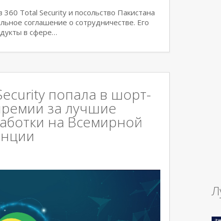
360 Total Security и посольство Пакистана
альное соглашение о сотрудничестве. Его
одукты в сфере…
Security попала в шорт-
премии за лучшие
работки на Всемирной
енции
Л