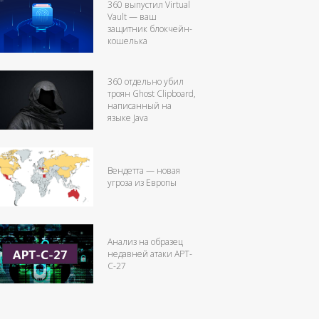
360 выпустил Virtual
Vault — ваш
защитник блокчейн-
кошелька
360 отдельно убил
троян Ghost Clipboard,
написанный на
языке Java
Вендетта — новая
угроза из Европы
Анализ на образец
недавней атаки APT-
C-27