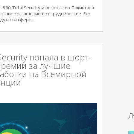
360 Total Security и посольство Пакистана
альное соглашение о сотрудничестве. Его
одукты в сфере…
Security попала в шорт-
премии за лучшие
работки на Всемирной
енции
Л