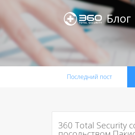
Блог
Последний пост
360 Total Security 
посольством Паки