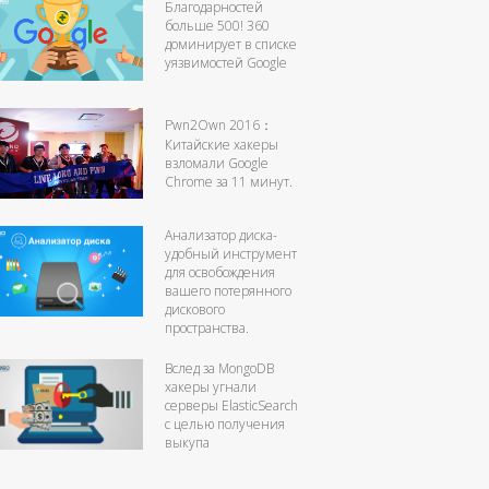
Благодарностей
больше 500! 360
доминирует в списке
уязвимостей Google
Pwn2Own 2016：
Китайские хакеры
взломали Google
Chrome за 11 минут.
Анализатор диска-
удобный инструмент
для освобождения
вашего потерянного
дискового
пространства.
Вслед за MongoDB
хакеры угнали
серверы ElasticSearch
с целью получения
выкупа