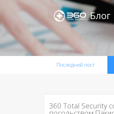
Блог
Последний пост
360 Total Security 
посольством Паки