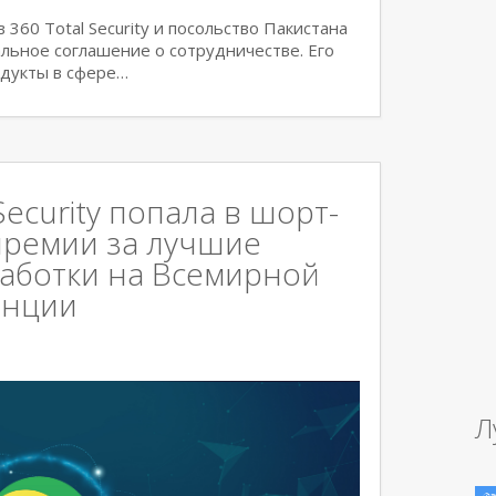
360 Total Security и посольство Пакистана
альное соглашение о сотрудничестве. Его
одукты в сфере…
Security попала в шорт-
премии за лучшие
работки на Всемирной
енции
Л