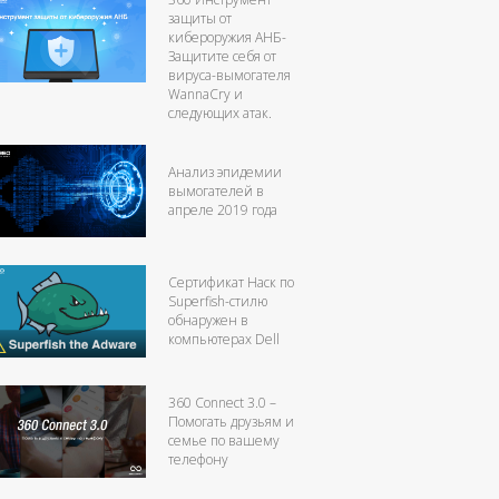
защиты от
кибероружия АНБ-
Защитите себя от
вируса-вымогателя
WannaCry и
следующих атак.
Анализ эпидемии
вымогателей в
апреле 2019 года
Сертификат Наск по
Superfish-стилю
обнаружен в
компьютерах Dell
360 Connect 3.0 –
Помогать друзьям и
семье по вашему
телефону